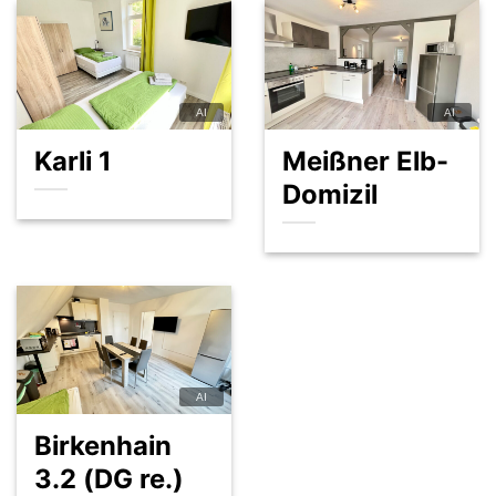
Karli 1
Meißner Elb-
Domizil
Birkenhain
3.2 (DG re.)